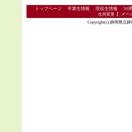
トップページ
卒業生情報
現役生情報
50
住所変更【
メー
Copyright(c) 静岡県立静