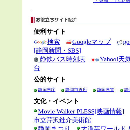
『 東高二十年の
便利サイト
検索
Googleマップ
g
[静岡新聞・SBS]
静鉄バス時刻表
Yahoo!
台
公的サイト
静岡県庁
静岡市役所
静岡県警
静
文化・イベント
Movie Walker PLESS[映画情報]
市立芹沢銈介美術館
静岡まつり
大道芸ワールド