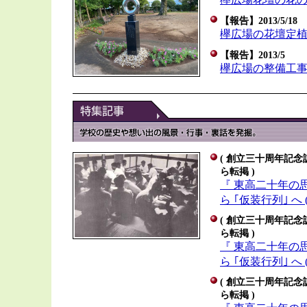
【報告】2013/5/18
欅広場の花壇定
【報告】2013/5
欅広場の整備工
( 創立三十周年記念誌
ら転掲 )
『 東高二十年の思
ら ｢仮装行列｣ へ 
( 創立三十周年記念誌
ら転掲 )
『 東高二十年の思
ら ｢仮装行列｣ へ 
( 創立三十周年記念誌
ら転掲 )