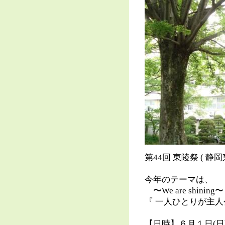
第44回 東陵祭 ( 静
今年のテーマは、
〜We are shining〜
『 一人ひとりが主人
【日時】６月１日(日