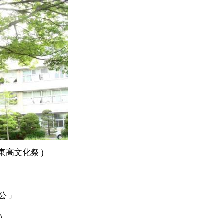
岡東高文化祭 )
公 』
)