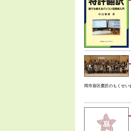
岡市葵区鷹匠のもくせい会