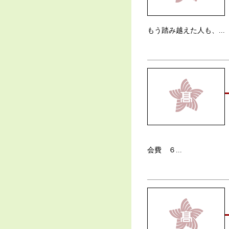
もう踏み越えた人も、...
会費 ６...