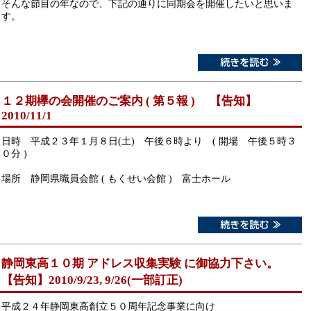
そんな節目の年なので、下記の通りに同期会を開催したいと思いま
す。
１２期欅の会開催のご案内 ( 第５報 ) 【告知】
2010/11/1
日時 平成２３年１月８日(土) 午後６時より ( 開場 午後５時３
０分 )
場所 静岡県職員会館 ( もくせい会館 ) 富士ホール
静岡東高１０期 アドレス収集実験 に御協力下さい。
【告知】2010/9/23, 9/26(一部訂正)
平成２４年静岡東高創立５０周年記念事業に向け