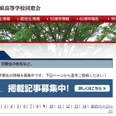
卒業生の情報を募集中です。下記ページから是非ご投稿ください！
｜
3
｜
4
｜
5
｜
6
｜
7
｜
8
｜
9
｜
10
｜
11
｜
12
｜
13
｜
14
｜
次のページへ
>>