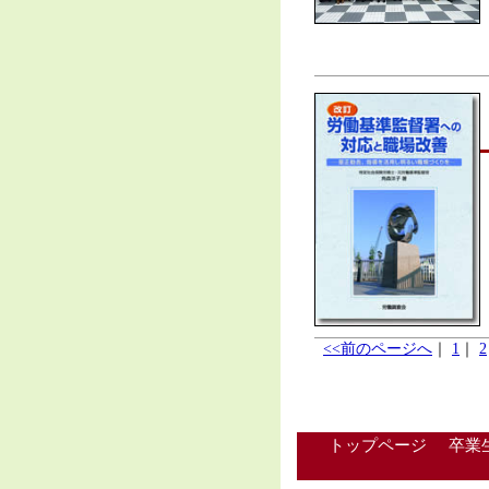
<<前のページへ
｜
1
｜
2
トップページ
卒業