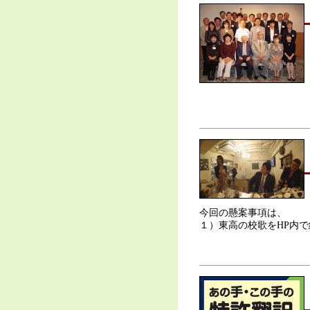
今回の懸案事項は、
１）東高の校歌をHP内