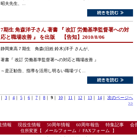
昭夫先生、...
7期生 角森洋子さん 著書 『 改訂 労働基準監督署への対
応と職場改善 』 を出版 【告知】2010/8/06
静岡東高７期生 角森(旧姓:鈴木)洋子 さんが、
著書『 改訂 労働基準監督署への対応と職場改善 』
～是正勧告、指導を活用し明るい職場づく...
｜
3
｜
4
｜
5
｜
6
｜
7
｜
8
｜
9
｜
10
｜
11
｜
12
｜
13
｜
14
｜
次のページへ
>>
生情報
現役生情報
50周年情報
60周年報告
特集記事
会
住所変更【
メールフォーム
/
FAXフォーム
】