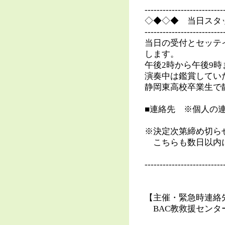
--------------------------
◇◆◇◆ 当日スタ
--------------------------
当日の受付とセッテ
します。
午後2時から午後9時
演奏中は鑑賞してい
静岡東高校卒業生で
■連絡先 ※個人の
※決定次第締め切ら
こちらも数日以内に
--------------------------
【主催・緊急時連絡先】
BAC教救援センター