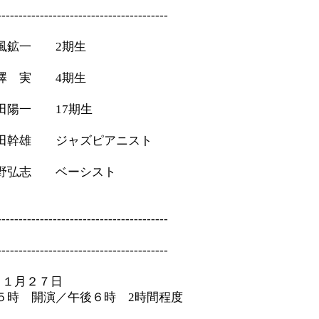
----------------------------------------
鉱一 2期生
澤 実 4期生
田陽一 17期生
雄 ジャズピアニスト
弘志 ベーシスト
----------------------------------------
----------------------------------------
１１月２７日
開演／午後６時 2時間程度