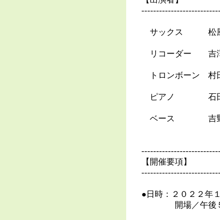
--------------------------
サックス 松風
リコーダー 吉
トロンボーン 村
ピアノ 石田幹
ベース 吉野
--------------------------
【開催要項】
--------------------------
●日時：２０２２年
開場／午後５時 