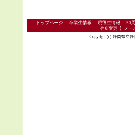
トップページ
卒業生情報
現役生情報
50
住所変更【
メー
Copyright(c) 静岡県立静