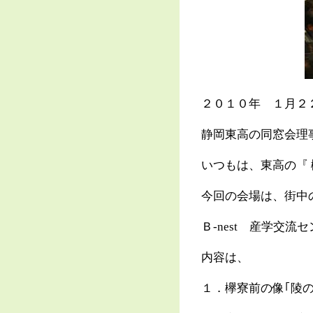
２０１０年 １月２２
静岡東高の同窓会理
いつもは、東高の『
今回の会場は、街中の
Ｂ-nest 産学交
内容は、
１．欅寮前の像｢陵