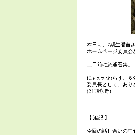
本日も、7期生稲吉
ホームページ委員会
二日前に急遽召集。
にもかかわらず、６
委員長として、あり
(21期永野)
【 追記 】
今回の話し合いの中