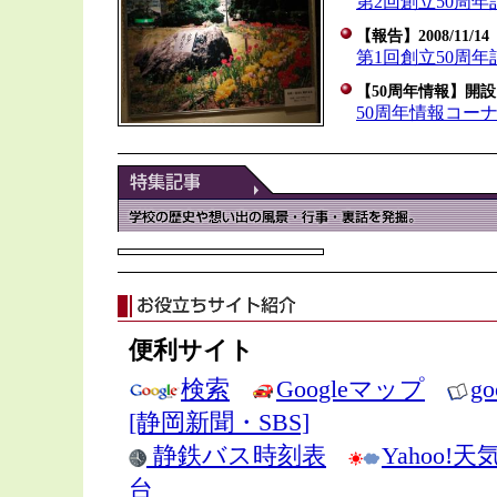
第2回創立50周
【報告】2008/11/14
第1回創立50周
【50周年情報】開設
50周年情報コー
便利サイト
検索
Googleマップ
g
[静岡新聞・SBS]
静鉄バス時刻表
Yahoo!
台