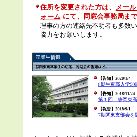
住所を変更された方は、
メール
にて、同窓会事務局ま
ォーム
理事の方の連絡先不明者も多数
協力をお願いします。
【告知】2020/1/4
8期生東高入学5
【告知】2018/11/24
第１回 静岡東
【報告】2018/9/1
7期関東支部会を